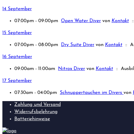
14 September
07:00pm - 09:00pm
Open Water Diver
von
Kontakt
::
15 September
07:00pm - 08:00pm
Dry Suite Diver
von
Kontakt
:: A
16 September
09:00am - 11:00am
Nitrox Diver
von
Kontakt
:: Ausbi
17 September
07:30am - 04:00pm
Schnuppertauchen im Divers
von
Zahlung und Versand
Widerrufsbelehrung
Batteriehinweise