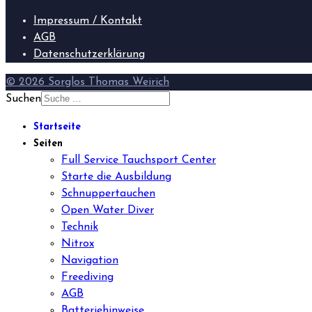
Impressum / Kontakt
AGB
Datenschutzerklärung
© 2026 Sorglos Thomas Weirich
Suchen
Startseite
Seiten
Full Service Tauchsport Center
Starte die Ausbildung
Schnuppertauchen
Open Water Diver
Technik
Nitrox
Navigation
Freediving
AGB
Batteriehinweise