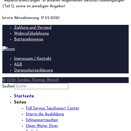
"Reparaturleistungen" in unseren Allgemeinen Geschäftsbedingungen
(Teil I), sowie im jeweiligen Angebot.
letzte Aktualisierung: 17.05.2020
Zahlung und Versand
Widerrufsbelehrung
Batteriehinweise
Impressum / Kontakt
AGB
Datenschutzerklärung
© 2026 Sorglos Thomas Weirich
Suchen
Startseite
Seiten
Full Service Tauchsport Center
Starte die Ausbildung
Schnuppertauchen
Open Water Diver