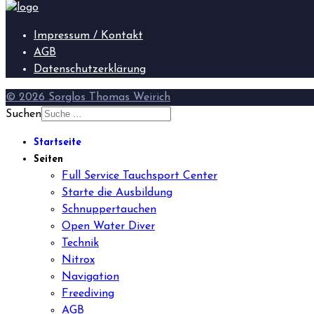
Impressum / Kontakt
AGB
Datenschutzerklärung
© 2026 Sorglos Thomas Weirich
Suchen
Startseite
Seiten
Full Service Tauchsport Center
Starte die Ausbildung
Schnuppertauchen
Open Water Diver
Technik
Nitrox
Navigation
Freediving
AGB