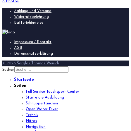
6 Photos
Zahlung und Versand
Widerrufsbelehrung
Batteriehinweise
Impressum / Kontakt
AGB
Datenschutzerklärung
© 2026 Sorglos Thomas Weirich
Suchen
Startseite
Seiten
Full Service Tauchsport Center
Starte die Ausbildung
Schnuppertauchen
Open Water Diver
Technik
Nitrox
Navigation