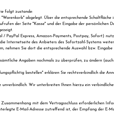
e folgt zustande:
Warenkorb" abgelegt. Über die entsprechende Schaltfläche i
frufen der Seite "Kasse" und der Eingabe der persönlichen 
gezeigt.
Pal / PayPal Express, Amazon-Payments, Postpay, Sofort) nut
die Internetseite des Anbieters des Sofortzahl-Systems weiterg
tem, nehmen Sie dort die entsprechende Auswahl bzw. Eingabe 
r sämtliche Angaben nochmals zu überprüfen, zu ändern (auch 
lungspflichtig bestellen" erklären Sie rechtsverbindlich die
 unverbindlich. Wir unterbreiten Ihnen hierzu ein verbindliche
m Zusammenhang mit dem Vertragsschluss erforderlichen Infor
nterlegte E-Mail-Adresse zutreffend ist, der Empfang der E-Ma