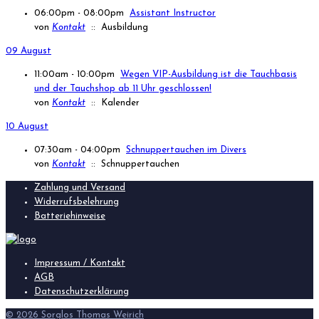
06:00pm - 08:00pm
Assistant Instructor
von
Kontakt
:: Ausbildung
09 August
11:00am - 10:00pm
Wegen VIP-Ausbildung ist die Tauchbasis
und der Tauchshop ab 11 Uhr geschlossen!
von
Kontakt
:: Kalender
10 August
07:30am - 04:00pm
Schnuppertauchen im Divers
von
Kontakt
:: Schnuppertauchen
Zahlung und Versand
Widerrufsbelehrung
Batteriehinweise
Impressum / Kontakt
AGB
Datenschutzerklärung
© 2026 Sorglos Thomas Weirich