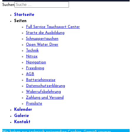
Suchen
Startseite
Seiten
Full Service Tauchsport Center
Starte die Ausbildung
Schnuppertauchen
Open Water Diver
Technik
Nitrox
Navigation
Freediving
AGB
Batteriehinweise
Datenschutzerklärung
Widerrufsbelehrung
Zahlung und Versand
Preisliste
Kalender
Galerie
Kontakt
Wir haben nur technisch notwendige Cookies.
Gemäß unserer