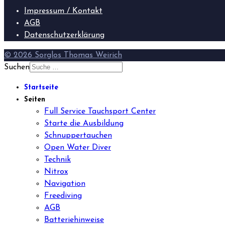
Impressum / Kontakt
AGB
Datenschutzerklärung
© 2026 Sorglos Thomas Weirich
Suchen
Startseite
Seiten
Full Service Tauchsport Center
Starte die Ausbildung
Schnuppertauchen
Open Water Diver
Technik
Nitrox
Navigation
Freediving
AGB
Batteriehinweise