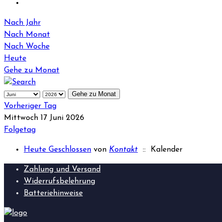
Nach Jahr
Nach Monat
Nach Woche
Heute
Gehe zu Monat
Gehe zu Monat
Vorheriger Tag
Mittwoch 17 Juni 2026
Folgetag
Heute Geschlossen
von
Kontakt
:: Kalender
Zahlung und Versand
Widerrufsbelehrung
Batteriehinweise