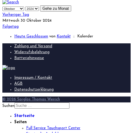
Gehe zu Monat
Vorheriger Tag
Mittwoch 30 Oktober 2024
Folgetag
Heute Geschlossen
von
Kontakt
:: Kalender
Zahlung und Versand
Widerrufsbelehrung
Batteriehinweise
Impressum / Kontakt
AGB
Datenschutzerklärung
© 2026 Sorglos Thomas Weirich
Suchen
Startseite
Seiten
Full Service Tauchsport Center