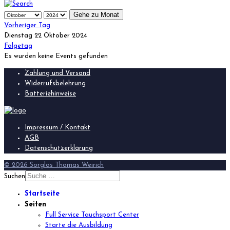
Gehe zu Monat
Vorheriger Tag
Dienstag 22 Oktober 2024
Folgetag
Es wurden keine Events gefunden
Zahlung und Versand
Widerrufsbelehrung
Batteriehinweise
Impressum / Kontakt
AGB
Datenschutzerklärung
© 2026 Sorglos Thomas Weirich
Suchen
Startseite
Seiten
Full Service Tauchsport Center
Starte die Ausbildung