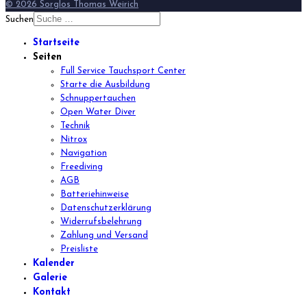
© 2026 Sorglos Thomas Weirich
Suchen
Startseite
Seiten
Full Service Tauchsport Center
Starte die Ausbildung
Schnuppertauchen
Open Water Diver
Technik
Nitrox
Navigation
Freediving
AGB
Batteriehinweise
Datenschutzerklärung
Widerrufsbelehrung
Zahlung und Versand
Preisliste
Kalender
Galerie
Kontakt