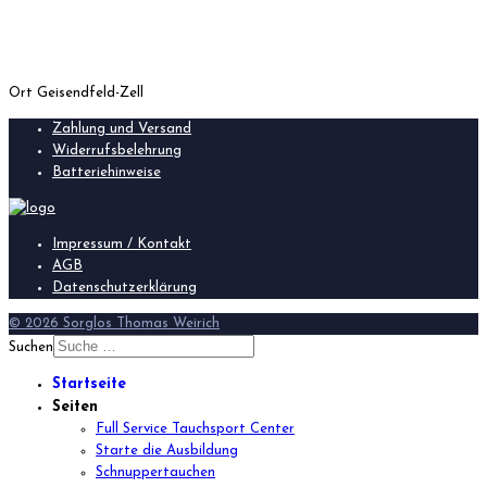
Ort
Geisendfeld-Zell
Zahlung und Versand
Widerrufsbelehrung
Batteriehinweise
Impressum / Kontakt
AGB
Datenschutzerklärung
© 2026 Sorglos Thomas Weirich
Suchen
Startseite
Seiten
Full Service Tauchsport Center
Starte die Ausbildung
Schnuppertauchen