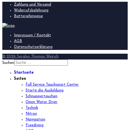
Zahlung und Versand
Widerrufsbelehrung
Batteriehinweise
Impressum / Kontakt
AGB
Datenschutzerklärung
© 2026 Sorglos Thomas Weirich
Suchen
Startseite
Seiten
Full Service Tauchsport Center
Starte die Ausbildung
Schnuppertauchen
Open Water Diver
Technik
Nitrox
Navigation
Freediving